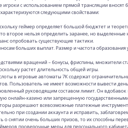
е игроки с использованием прямой трансляции вносят 
 характеризуются следующими свойствами:
оскольку геймер определяет большой бюджтет и теорет
то второе нельзя определить заранее, но выделенные 
 шанс опробовать существующие тактики.
осам больших выплат. Размер и частота образования 
едствиями вращений – бонусы, фриспины, множители ст
оскольку растет длительность общей игры.
лоты в игровые автоматы 7К содержат ограничительн
тов. Пользователь не имеет возможности вывести день
новленный руководящим составом лимит. Он вдобавок
мую онлайн-казино или запрещенную государственными
торы разрешают всевозможные платежные инструмент
ельно при создании аккаунта и исправить, заблаговр
ть о снятии очень больших призов, то их способны пере
еймеров проверочные меры для персонального кабине