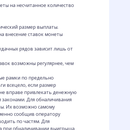
беты на несчитанное количество
ический размер выплаты.
на внесение ставок монеты
удачных рядов зависит лишь от
авок возможны регулярнее, чем
ые рамки по предельно
ги всецело, если размер
 не вправе привлекать денежную
 законами. Для обналичивания
ы. Их возможно самому
еменно сообщив оператору
водить по частям. Для
та при обналичивании выигрыша