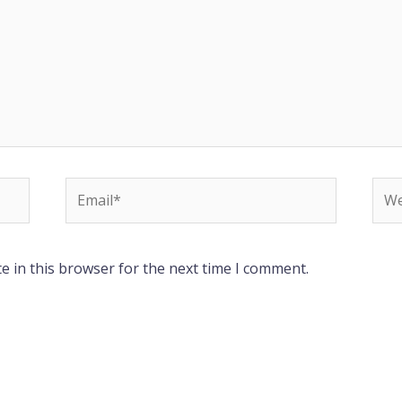
Email*
Web
e in this browser for the next time I comment.