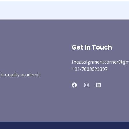
Get In Touch
theassignmentcorner@gm
+91-7003623897
gh-quality academic