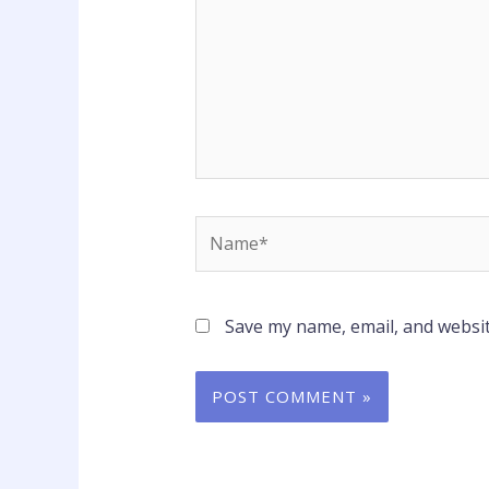
Name*
Save my name, email, and websit