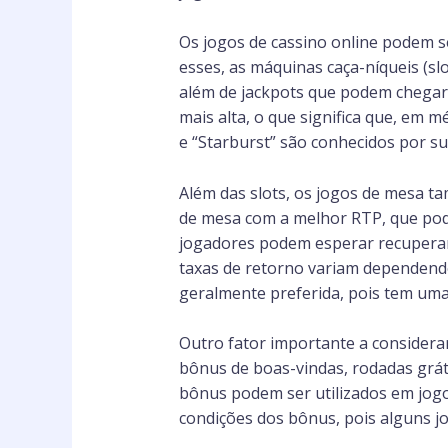
Os jogos de cassino online podem se
esses, as máquinas caça-níqueis (s
além de jackpots que podem chegar 
mais alta, o que significa que, em
e “Starburst” são conhecidos por s
Além das slots, os jogos de mesa 
de mesa com a melhor RTP, que pode
jogadores podem esperar recuperar 
taxas de retorno variam dependendo 
geralmente preferida, pois tem um
Outro fator importante a considera
bônus de boas-vindas, rodadas grát
bônus podem ser utilizados em jogo
condições dos bônus, pois alguns j