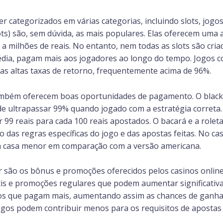
r categorizados em várias categorias, incluindo slots, jogos
lots) são, sem dúvida, as mais populares. Elas oferecem uma
a milhões de reais. No entanto, nem todas as slots são cri
 média, pagam mais aos jogadores ao longo do tempo. Jogos 
uas altas taxas de retorno, frequentemente acima de 96%.
também oferecem boas oportunidades de pagamento. O blackj
 ultrapassar 99% quando jogado com a estratégia correta. I
99 reais para cada 100 reais apostados. O bacará e a role
das regras específicas do jogo e das apostas feitas. No cas
a casa menor em comparação com a versão americana.
r são os bônus e promoções oferecidos pelos casinos online
is e promoções regulares que podem aumentar significativa
s que pagam mais, aumentando assim as chances de ganhar. 
ogos podem contribuir menos para os requisitos de apostas