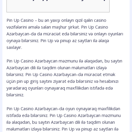
Pin Up Casino – bu ən yaxşı onlayn qızıl qalın casino
vəzifələrini əmələ salan məşhur şirkət. Pin Up Casino
Azərbaycan-da da müraciət edə bilərsiniz və onlayn oyunları
oynayə bilərsiniz. Pin Up və pinup az saytları ilə əlaqə
saxlayır.
Pin Up Casino Azərbaycan məzmunu ilə əlaqədən, bu saytın
Azərbaycan dili ilə təqdim olunan məlumatları izləyə
bilərsiniz. Pin Up Casino Azərbaycan-da müraciət etmək
üçün pin up giriş saytını ziyarət edə bilərsiniz və hesabınızı
yaradaraq oyunları oynayaraq məxfilikdən istifadə edə
bilərsiniz.
Pin Up Casino Azərbaycan-da oyun oynayaraq məxfilikdən
istifadə edə bilərsiniz. Pin Up Casino Azərbaycan məzmunu
ilə əlaqədən, bu saytın Azərbaycan dili ilə təqdim olunan
məlumatları izləyə bilərsiniz. Pin Up və pinup az saytları ilə