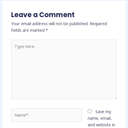
Leave a Comment
Your email address will not be published.
Required
fields are marked
*
Type
here..
Name*
Save my
name, email,
and website in