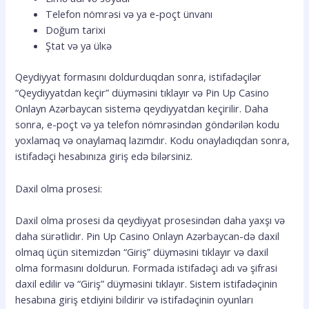
Telefon nömrəsi və ya e-poçt ünvanı
Doğum tarixi
Ştat və ya ülкə
Qeydiyyat formasını doldurduqdan sonra, istifadəçilər
“Qeydiyyatdan keçir” düyməsini tıklayır və Pin Up Casino
Onlayn Azərbaycan sistemə qeydiyyatdan keçirilir. Daha
sonra, e-poçt və ya telefon nömrəsindən göndərilən kodu
yoxlamaq və onaylamaq lazımdır. Kodu onayladıqdan sonra,
istifadəçi hesabınıza giriş edə bilərsiniz.
Daxil olma prosesi:
Daxil olma prosesi da qeydiyyat prosesindən daha yaxşı və
daha sürətlidır. Pin Up Casino Onlayn Azərbaycan-də daxil
olmaq üçün sitemizdən “Giriş” düyməsini tıklayır və daxil
olma formasını doldurun. Formada istifadəçi adı və şifrasi
daxil edilir və “Giriş” düyməsini tıklayır. Sistem istifadəçinin
hesabına giriş etdiyini bildirir və istifadəçinin oyunları