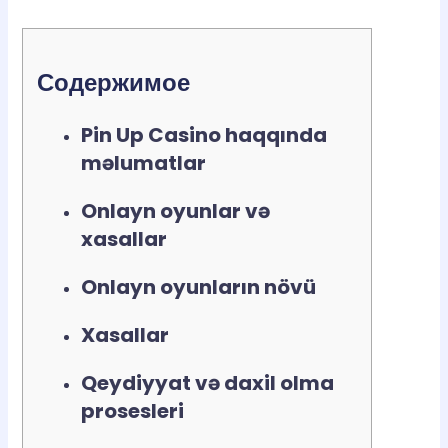
Содержимое
Pin Up Casino haqqında
məlumatlar
Onlayn oyunlar və
xasallar
Onlayn oyunların növü
Xasallar
Qeydiyyat və daxil olma
prosesleri