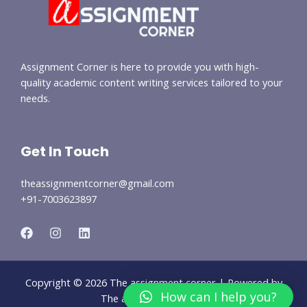
Assignment Corner is here to provide you with high-
quality academic content writing services tailored to your
needs.
Get In Touch
theassignmentcorner@gmail.com
+91-7003623897
Copyright © 2026 The assignment corner | Powered by
How can I help you?
The assignment corner