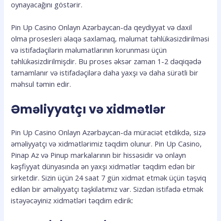
oynayacağını göstərir.
Pin Up Casino Onlayn Azərbaycan-da qeydiyyat və daxil
olma prosesleri əlaqə saxlamaq, məlumat təhlükəsizdirilməsi
və istifadəçilərin məlumatlarının korunması üçün
təhlükəsizdirilmişdir. Bu proses əksər zaman 1-2 dəqiqədə
tamamlanır və istifadəçilərə daha yaxşı və daha sürətli bir
məhsul təmin edir.
Əməliyyatçı və xidmətlər
Pin Up Casino Onlayn Azərbaycan-da müraciət etdikdə, sizə
əməliyyatçı və xidmətlərimiz təqdim olunur. Pin Up Casino,
Pinap Az və Pinup markalarının bir hissəsidir və onlayn
kəşfiyyat dünyasında ən yaxşı xidmətlər təqdim edən bir
sirketdir. Sizin üçün 24 saat 7 gün xidmət etmək üçün təşviq
edilən bir əməliyyatçı təşkilatımız var. Sizdən istifadə etmək
istəyəcəyiniz xidmətləri təqdim edirik: