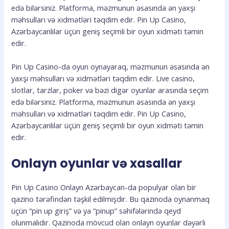
edə bilərsiniz. Platforma, məzmunun əsasında ən yaxşı
məhsulları və xidmətləri təqdim edir. Pin Up Casino,
Azərbaycanlılar üçün geniş seçimli bir oyun xidməti təmin
edir.
Pin Up Casino-da oyun oynayaraq, məzmunun əsasında ən
yaxşı məhsulları və xidmətləri təqdim edir. Live casino,
slotlar, tarzlar, poker və bəzi digər oyunlar arasında seçim
edə bilərsiniz. Platforma, məzmunun əsasında ən yaxşı
məhsulları və xidmətləri təqdim edir. Pin Up Casino,
Azərbaycanlılar üçün geniş seçimli bir oyun xidməti təmin
edir.
Onlayn oyunlar və xasallar
Pin Up Casino Onlayn Azərbaycan-da populyar olan bir
qazino tərəfindən təşkil edilmişdir. Bu qazinoda oynanmaq
üçün “pin up giriş” və ya “pinup” səhifələrində qeyd
olunmalıdır. Qazinoda mövcud olan onlayn oyunlar dəyərli