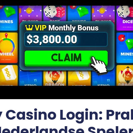
 Casino Login: Pra
Nederlandse Spele