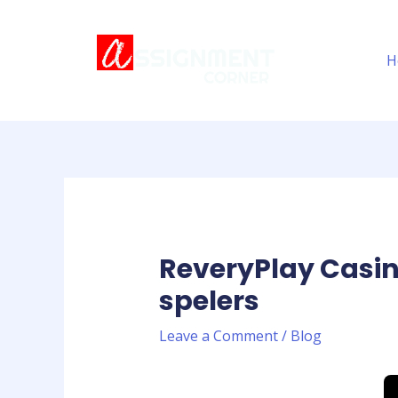
Skip
Post
to
navigation
content
H
ReveryPlay Casin
spelers
Leave a Comment
/
Blog