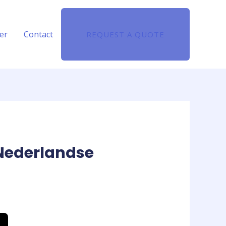
r​
Contact
REQUEST A QUOTE
 Nederlandse