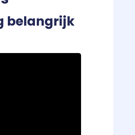
 belangrijk