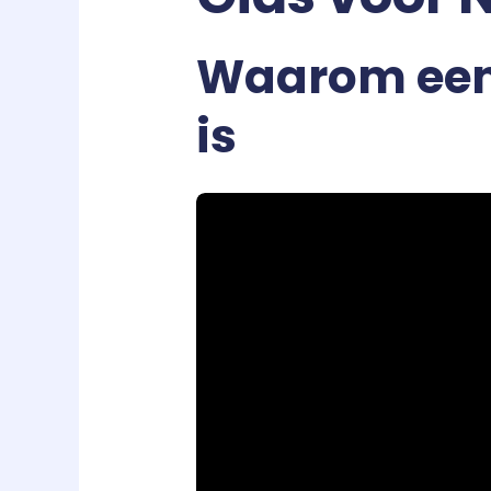
Waarom een 
is