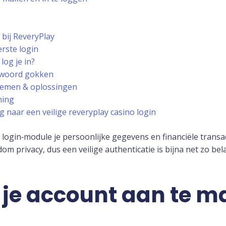
bij ReveryPlay
rste login
log je in?
ntwoord gokken
emen & oplossingen
ning
 naar een veilige reveryplay casino login
gin‑module je persoonlijke gegevens en financiële transact
privacy, dus een veilige authenticatie is bijna net zo belan
je account aan te ma