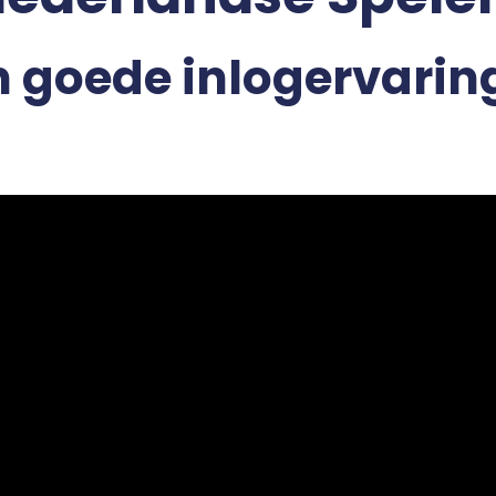
goede inlogervaring