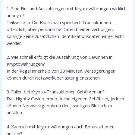
1. Sind Ein- und Auszahlungen mit Kryptowährungen wirklich
anonym?
Teilweise ja. Die Blockchain speichert Transaktionen
öffentlich, aber persönliche Daten bleiben verborgen,
solange keine zusätzlichen Identifikationsdaten eingereicht
werden.
2. Wie schnell erfolgt die Auszahlung von Gewinnen in
Kryptowährungen?
In der Regel innerhalb von 30 Minuten. Verzögerungen
können durch Netzwerküberlastung entstehen.
3. Fallen bei Krypto-Transaktionen Gebühren an?
Das Highfly Casino erhebt keine eigenen Gebühren, jedoch
können Netzwerkgebühren der jeweiligen Blockchain
anfallen.
4. Kann ich mit Kryptowährungen auch Bonusaktionen
nutzen?