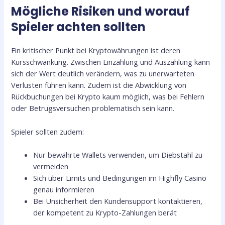
Mögliche Risiken und worauf
Spieler achten sollten
Ein kritischer Punkt bei Kryptowährungen ist deren
Kursschwankung. Zwischen Einzahlung und Auszahlung kann
sich der Wert deutlich verändern, was zu unerwarteten
Verlusten führen kann. Zudem ist die Abwicklung von
Rückbuchungen bei Krypto kaum möglich, was bei Fehlern
oder Betrugsversuchen problematisch sein kann.
Spieler sollten zudem:
Nur bewährte Wallets verwenden, um Diebstahl zu
vermeiden
Sich über Limits und Bedingungen im Highfly Casino
genau informieren
Bei Unsicherheit den Kundensupport kontaktieren,
der kompetent zu Krypto-Zahlungen berät