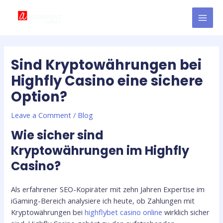
Skip
Post
MAI
to
navigation
MEN
content
Sind Kryptowährungen bei
Highfly Casino eine sichere
Option?
Leave a Comment
/
Blog
Wie sicher sind
Kryptowährungen im Highfly
Casino?
Als erfahrener SEO-Kopiräter mit zehn Jahren Expertise im
iGaming-Bereich analysiere ich heute, ob Zahlungen mit
Kryptowährungen bei
highflybet casino online
wirklich sicher