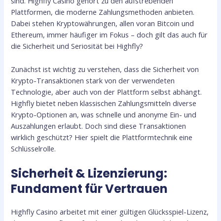
sind. Highfly Casino gehört zu den aufstrebenden
Plattformen, die moderne Zahlungsmethoden anbieten.
Dabei stehen Kryptowährungen, allen voran Bitcoin und
Ethereum, immer häufiger im Fokus – doch gilt das auch für
die Sicherheit und Seriosität bei Highfly?
Zunächst ist wichtig zu verstehen, dass die Sicherheit von
Krypto-Transaktionen stark von der verwendeten
Technologie, aber auch von der Plattform selbst abhängt.
Highfly bietet neben klassischen Zahlungsmitteln diverse
Krypto-Optionen an, was schnelle und anonyme Ein- und
Auszahlungen erlaubt. Doch sind diese Transaktionen
wirklich geschützt? Hier spielt die Plattformtechnik eine
Schlüsselrolle.
Sicherheit & Lizenzierung:
Fundament für Vertrauen
Highfly Casino arbeitet mit einer gültigen Glücksspiel-Lizenz,