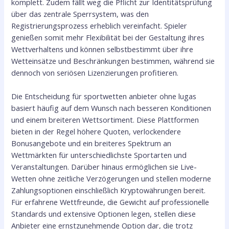
komplett. Zudem fällt weg die Pflicht zur Identitätsprüfung
über das zentrale Sperrsystem, was den
Registrierungsprozess erheblich vereinfacht. Spieler
genießen somit mehr Flexibilität bei der Gestaltung ihres
Wettverhaltens und können selbstbestimmt über ihre
Wetteinsätze und Beschränkungen bestimmen, während sie
dennoch von seriösen Lizenzierungen profitieren.
Die Entscheidung für sportwetten anbieter ohne lugas
basiert häufig auf dem Wunsch nach besseren Konditionen
und einem breiteren Wettsortiment. Diese Plattformen
bieten in der Regel höhere Quoten, verlockendere
Bonusangebote und ein breiteres Spektrum an
Wettmärkten für unterschiedlichste Sportarten und
Veranstaltungen. Darüber hinaus ermöglichen sie Live-
Wetten ohne zeitliche Verzögerungen und stellen moderne
Zahlungsoptionen einschließlich Kryptowährungen bereit.
Für erfahrene Wettfreunde, die Gewicht auf professionelle
Standards und extensive Optionen legen, stellen diese
Anbieter eine ernstzunehmende Option dar, die trotz