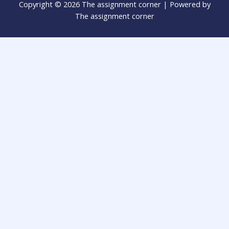
Copyright © 2026 The assignment corner | Powered by
The assignment corner