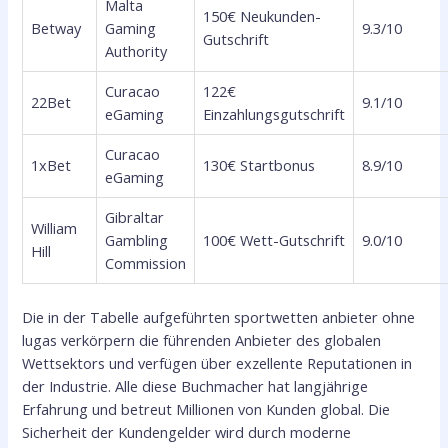
Malta
150€ Neukunden-
Betway
Gaming
9.3/10
Gutschrift
Authority
Curacao
122€
22Bet
9.1/10
eGaming
Einzahlungsgutschrift
Curacao
1xBet
130€ Startbonus
8.9/10
eGaming
Gibraltar
William
Gambling
100€ Wett-Gutschrift
9.0/10
Hill
Commission
Die in der Tabelle aufgeführten sportwetten anbieter ohne
lugas verkörpern die führenden Anbieter des globalen
Wettsektors und verfügen über exzellente Reputationen in
der Industrie. Alle diese Buchmacher hat langjährige
Erfahrung und betreut Millionen von Kunden global. Die
Sicherheit der Kundengelder wird durch moderne