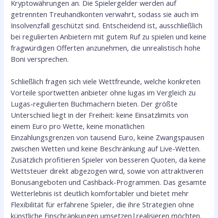
Kryptowährungen an. Die Spielergelder werden auf
getrennten Treuhandkonten verwahrt, sodass sie auch im
Insolvenzfall geschützt sind. Entscheidend ist, ausschließlich
bei regulierten Anbietern mit gutem Ruf zu spielen und keine
fragwürdigen Offerten anzunehmen, die unrealistisch hohe
Boni versprechen.
Schließlich fragen sich viele Wettfreunde, welche konkreten
Vorteile sportwetten anbieter ohne lugas im Vergleich zu
Lugas-regulierten Buchmachern bieten. Der größte
Unterschied liegt in der Freiheit: keine Einsatzlimits von
einem Euro pro Wette, keine monatlichen
Einzahlungsgrenzen von tausend Euro, keine Zwangspausen
zwischen Wetten und keine Beschränkung auf Live-Wetten.
Zusätzlich profitieren Spieler von besseren Quoten, da keine
Wettsteuer direkt abgezogen wird, sowie von attraktiveren
Bonusangeboten und Cashback-Programmen. Das gesamte
Wetterlebnis ist deutlich komfortabler und bietet mehr
Flexibilität für erfahrene Spieler, die ihre Strategien ohne
künstliche Einschränkungen umsetzen|realisieren möchten.