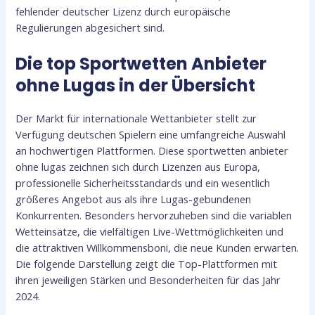
fehlender deutscher Lizenz durch europäische
Regulierungen abgesichert sind.
Die top Sportwetten Anbieter
ohne Lugas in der Übersicht
Der Markt für internationale Wettanbieter stellt zur
Verfügung deutschen Spielern eine umfangreiche Auswahl
an hochwertigen Plattformen. Diese sportwetten anbieter
ohne lugas zeichnen sich durch Lizenzen aus Europa,
professionelle Sicherheitsstandards und ein wesentlich
größeres Angebot aus als ihre Lugas-gebundenen
Konkurrenten. Besonders hervorzuheben sind die variablen
Wetteinsätze, die vielfältigen Live-Wettmöglichkeiten und
die attraktiven Willkommensboni, die neue Kunden erwarten.
Die folgende Darstellung zeigt die Top-Plattformen mit
ihren jeweiligen Stärken und Besonderheiten für das Jahr
2024.