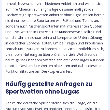
erheblich zwischen verschiedenen Anbietern und wirken sich
auf Ihre Chancen auf langfristige Gewinne maßgeblich.
Hochwertige sportwetten anbieter ohne lugas stellen bereit
nicht nur bekannte Sportarten wie Fußball und Tennis an,
sondern auch Nischensportarten mit interessanten Quoten
und Live-Wetten in Echtzeit. Der Kundenservice sollte rund
um die Uhr erreichbar sein und kompetente Unterstützung
in deutscher Sprache leisten, um bei Fragen und Problemen
zeitnah unterstützen zu können. Zusätzlich empfiehlt es sich,
die mobile Nutzung zu überprüfen, da viele Wettfreunde
heute gerne über sportwetten anbieter ohne lugas auf ihren
mobilen Geräten ihre Wetten platzieren und dabei dieselbe
Funktionalität wie am Desktop erwarten.
Häufig gestellte Anfragen zu
Sportwetten ohne Lugas
Zahlreiche deutsche Spieler stellen sich die Frage, ob die
Nutzung von sportwetten anbieter ohne lugas tatsächlich