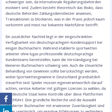
schwieriger sein, da internationale Regulierungsbehörden
involviert sind. Zudem besteht theoretisch das Risiko, dass
deutsche Behörden Zahlungsdienstleister anweisen,
Transaktionen zu blockieren, was in der Praxis jedoch kaum
vorkommt und meist nur bekannte Marktführer betrifft.
Ein zusätzlicher Nachteil liegt in der eingeschränkten
Verfügbarkeit von deutschsprachigem Kundensupport bei
einigen Buchmachern. Während etablierte sportwetten
anbieter ohne lugas professionelle deutschsprachige
Kundenteams bereitstellen, kann die Verständigung bei
kleineren Buchmachern schwierig sein. Auch die steuerliche
Behandlung von Gewinnen sollte berücksichtigt werden,
wobei Sportwettengewinne in Deutschland grundsätzlich
steuerfrei sind. Spieler müssen eigenverantwortlich darauf
achten, seriöse Anbieter mit gültigen Lizenzen zu wählen, da
der deutsche Staat keine Kontrolle über diese Plattformen
durchführt. Eine gründliche Recherche und die Auswahl
etablierter Buchmacher mit erwiesener Zuverlässigkeit sind
daher unerlässlich, um negative Erfahrungen zu verhindern.