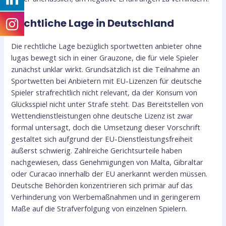
Rechtliche Lage in Deutschland
Die rechtliche Lage bezüglich sportwetten anbieter ohne
lugas bewegt sich in einer Grauzone, die für viele Spieler
zunächst unklar wirkt. Grundsätzlich ist die Teilnahme an
Sportwetten bei Anbietern mit EU-Lizenzen für deutsche
Spieler strafrechtlich nicht relevant, da der Konsum von
Glücksspiel nicht unter Strafe steht. Das Bereitstellen von
Wettendienstleistungen ohne deutsche Lizenz ist zwar
formal untersagt, doch die Umsetzung dieser Vorschrift
gestaltet sich aufgrund der EU-Dienstleistungsfreiheit
äußerst schwierig. Zahlreiche Gerichtsurteile haben
nachgewiesen, dass Genehmigungen von Malta, Gibraltar
oder Curacao innerhalb der EU anerkannt werden müssen.
Deutsche Behörden konzentrieren sich primär auf das
Verhinderung von Werbemaßnahmen und in geringerem
Maße auf die Strafverfolgung von einzelnen Spielern.