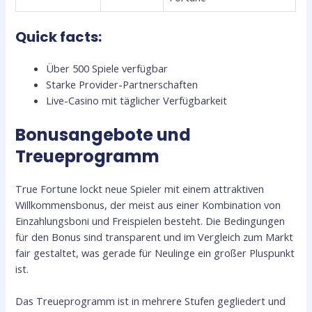
Quick facts:
Über 500 Spiele verfügbar
Starke Provider-Partnerschaften
Live-Casino mit täglicher Verfügbarkeit
Bonusangebote und
Treueprogramm
True Fortune lockt neue Spieler mit einem attraktiven
Willkommensbonus, der meist aus einer Kombination von
Einzahlungsboni und Freispielen besteht. Die Bedingungen
für den Bonus sind transparent und im Vergleich zum Markt
fair gestaltet, was gerade für Neulinge ein großer Pluspunkt
ist.
Das Treueprogramm ist in mehrere Stufen gegliedert und