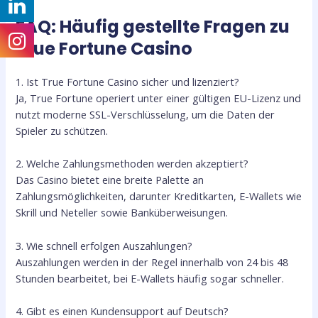
FAQ: Häufig gestellte Fragen zu
True Fortune Casino
1. Ist True Fortune Casino sicher und lizenziert?
Ja, True Fortune operiert unter einer gültigen EU-Lizenz und
nutzt moderne SSL-Verschlüsselung, um die Daten der
Spieler zu schützen.
2. Welche Zahlungsmethoden werden akzeptiert?
Das Casino bietet eine breite Palette an
Zahlungsmöglichkeiten, darunter Kreditkarten, E-Wallets wie
Skrill und Neteller sowie Banküberweisungen.
3. Wie schnell erfolgen Auszahlungen?
Auszahlungen werden in der Regel innerhalb von 24 bis 48
Stunden bearbeitet, bei E-Wallets häufig sogar schneller.
4. Gibt es einen Kundensupport auf Deutsch?