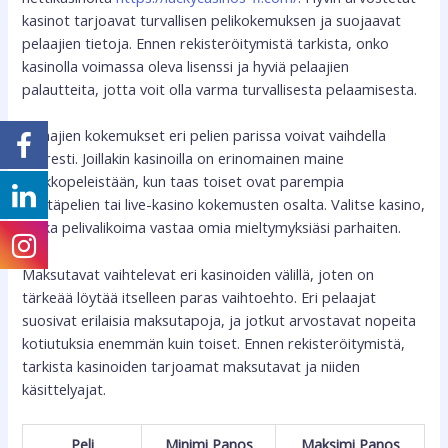
kasinot tarjoavat turvallisen pelikokemuksen ja suojaavat
pelaajien tietoja. Ennen rekisteröitymistä tarkista, onko
kasinolla voimassa oleva lisenssi ja hyviä pelaajien
palautteita, jotta voit olla varma turvallisesta pelaamisesta.
Pelaajien kokemukset eri pelien parissa voivat vaihdella
suuresti. Joillakin kasinoilla on erinomainen maine
kolikkopeleistään, kun taas toiset ovat parempia
pöytäpelien tai live-kasino kokemusten osalta. Valitse kasino,
jonka pelivalikoima vastaa omia mieltymyksiäsi parhaiten.
Maksutavat vaihtelevat eri kasinoiden välillä, joten on
tärkeää löytää itselleen paras vaihtoehto. Eri pelaajat
suosivat erilaisia maksutapoja, ja jotkut arvostavat nopeita
kotiutuksia enemmän kuin toiset. Ennen rekisteröitymistä,
tarkista kasinoiden tarjoamat maksutavat ja niiden
käsittelyajat.
Peli
Minimi Panos
Maksimi Panos