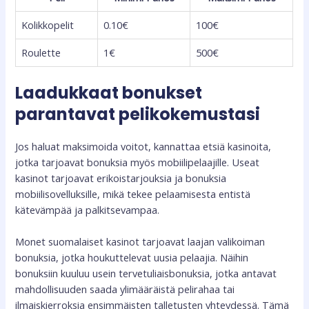
Kolikkopelit
0.10€
100€
Roulette
1€
500€
Laadukkaat bonukset
parantavat pelikokemustasi
Jos haluat maksimoida voitot, kannattaa etsiä kasinoita,
jotka tarjoavat bonuksia myös mobiilipelaajille. Useat
kasinot tarjoavat erikoistarjouksia ja bonuksia
mobiilisovelluksille, mikä tekee pelaamisesta entistä
kätevämpää ja palkitsevampaa.
Monet suomalaiset kasinot tarjoavat laajan valikoiman
bonuksia, jotka houkuttelevat uusia pelaajia. Näihin
bonuksiin kuuluu usein tervetuliaisbonuksia, jotka antavat
mahdollisuuden saada ylimääräistä pelirahaa tai
ilmaiskierroksia ensimmäisten talletusten yhteydessä. Tämä