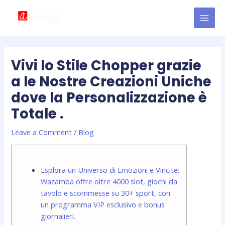
Skip
Post
MAI
to
navigation
MEN
content
Vivi lo Stile Chopper grazie
a le Nostre Creazioni Uniche
dove la Personalizzazione è
Totale .
Leave a Comment
/
Blog
Esplora un Universo di Emozioni e Vincite:
Wazamba offre oltre 4000 slot, giochi da
tavolo e scommesse su 30+ sport, con
un programma VIP esclusivo e bonus
giornalieri.