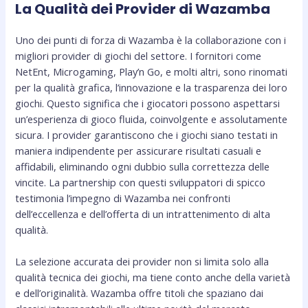
La Qualità dei Provider di Wazamba
Uno dei punti di forza di Wazamba è la collaborazione con i
migliori provider di giochi del settore. I fornitori come
NetEnt, Microgaming, Play’n Go, e molti altri, sono rinomati
per la qualità grafica, l’innovazione e la trasparenza dei loro
giochi. Questo significa che i giocatori possono aspettarsi
un’esperienza di gioco fluida, coinvolgente e assolutamente
sicura. I provider garantiscono che i giochi siano testati in
maniera indipendente per assicurare risultati casuali e
affidabili, eliminando ogni dubbio sulla correttezza delle
vincite. La partnership con questi sviluppatori di spicco
testimonia l’impegno di Wazamba nei confronti
dell’eccellenza e dell’offerta di un intrattenimento di alta
qualità.
La selezione accurata dei provider non si limita solo alla
qualità tecnica dei giochi, ma tiene conto anche della varietà
e dell’originalità. Wazamba offre titoli che spaziano dai