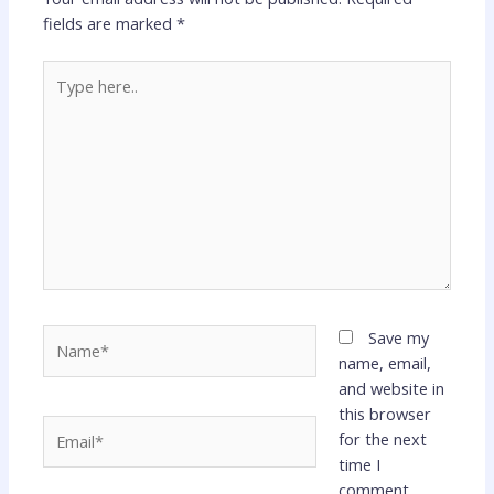
fields are marked
*
Type
here..
Name*
Save my
name, email,
and website in
this browser
Email*
for the next
time I
comment.