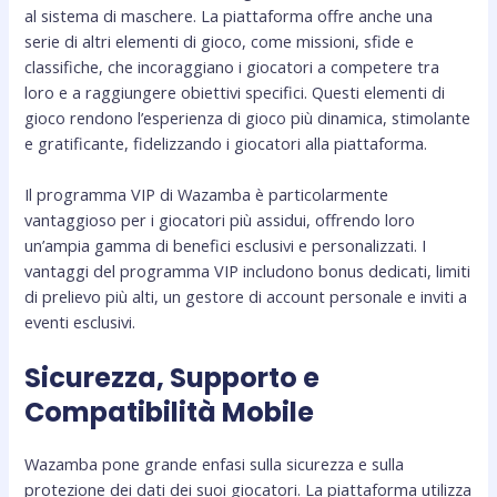
al sistema di maschere. La piattaforma offre anche una
serie di altri elementi di gioco, come missioni, sfide e
classifiche, che incoraggiano i giocatori a competere tra
loro e a raggiungere obiettivi specifici. Questi elementi di
gioco rendono l’esperienza di gioco più dinamica, stimolante
e gratificante, fidelizzando i giocatori alla piattaforma.
Il programma VIP di Wazamba è particolarmente
vantaggioso per i giocatori più assidui, offrendo loro
un’ampia gamma di benefici esclusivi e personalizzati. I
vantaggi del programma VIP includono bonus dedicati, limiti
di prelievo più alti, un gestore di account personale e inviti a
eventi esclusivi.
Sicurezza, Supporto e
Compatibilità Mobile
Wazamba pone grande enfasi sulla sicurezza e sulla
protezione dei dati dei suoi giocatori. La piattaforma utilizza