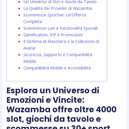
Un Universo di Slot e Giochi da Tavolo
La Qualità dei Provider di Wazamba
Scommesse Sportive: Un’Offerta
Completa
Scommesse Live e Funzionalità Speciali
Gamification, VIP e Promozioni
Il Sistema di Maschere e la Collezione di
Avatar
Sicurezza, Supporto e Compatibilità
Mobile
Compatibilità Mobile e Accessibilità
Esplora un Universo di
Emozioni e Vincite:
Wazamba offre oltre 4000
slot, giochi da tavolo e
scommesse su 30+ sport,