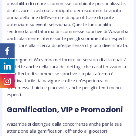
possibilità di creare scommesse combinate personalizzate,
di utilizzare il cash out anticipato per riscuotere la vincita
prima della fine dell’evento e di approfittare di quote
potenziate su eventi selezionati. Queste funzionalità
rendono la piattaforma di scommesse sportive di Wazamba
particolarmente interessante per gli scommettitori esperti
e per chi è alla ricerca di un’esperienza di gioco diversificata.
L’impegno di Wazamba nel fornire un servizio di alta qualità
si riflette anche nella cura dei dettagli che caratterizzano la
sua offerta di scommesse sportive. La piattaforma è
intuitiva, facile da navigare e offre un’esperienza di
scommessa fluida e piacevole, anche per gli utenti meno
esperti.
Gamification, VIP e Promozioni
Wazamba si distingue dalla concorrenza anche per la sua
attenzione alla gamification, offrendo ai giocatori