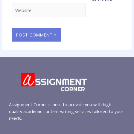
Website
Assignment Corner is here to provide you with high-
quality academic content writing services tailored to your
needs.