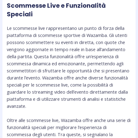
Scommesse Live e Funzionalità
Speciali
Le scommesse live rappresentano un punto di forza della
piattaforma di scommesse sportive di Wazamba. Gli utenti
possono scommettere su eventi in diretta, con quote che
vengono aggiornate in tempo reale in base all’andamento
della partita. Questa funzionalità offre un’esperienza di
scommessa dinamica ed emozionante, permettendo agli
scommettitori di sfruttare le opportunità che si presentano
durante l’evento. Wazamba offre anche diverse funzionalità
speciali per le scommesse live, come la possibilità di
guardare lo streaming video dell’evento direttamente dalla
piattaforma e di utilizzare strumenti di analisi e statistiche
avanzate.
Oltre alle scommesse live, Wazamba offre anche una serie di
funzionalità speciali per migliorare l’esperienza di
scommessa degli utenti. Tra queste, si segnalano la