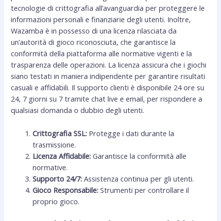
tecnologie di crittografia all’avanguardia per proteggere le
informazioni personali e finanziarie degli utenti. Inoltre,
Wazamba è in possesso di una licenza rilasciata da
un’autorità di gioco riconosciuta, che garantisce la
conformità della piattaforma alle normative vigenti e la
trasparenza delle operazioni. La licenza assicura che i giochi
siano testati in maniera indipendente per garantire risultati
casuali e affidabili. Il supporto clienti è disponibile 24 ore su
24, 7 giorni su 7 tramite chat live e email, per rispondere a
qualsiasi domanda o dubbio degli utenti.
Crittografia SSL:
Protegge i dati durante la
trasmissione.
Licenza Affidabile:
Garantisce la conformità alle
normative.
Supporto 24/7:
Assistenza continua per gli utenti.
Gioco Responsabile:
Strumenti per controllare il
proprio gioco.