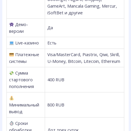
GameArt, Mancala Gaming, Mercur,
iSoftBet и другие
Демо-
Да
версии
Live-казино
Есть
Платежные
Visa/MasterCard, Piastrix, Qiwi, Skrill,
системы
U-Money, Bitcoin, Litecoin, Ethereum
Сумма
стартового
400 RUB
пополнения
Минимальный
800 RUB
вывод
Сроки
обработки
Дот трех суток