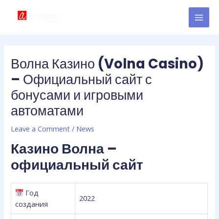
Skip
Post
MAI
to
navigation
MEN
content
Волна Казино (Volna Casino)
– Официальный сайт с
бонусами и игровыми
автоматами
Leave a Comment
/
News
Казино Волна –
официальный сайт
Год
2022
создания