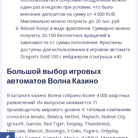
один раз в неделю при условии, что было
внесение депозитов на сумму от 4 000 RUB.
Максимально можно получить до 20 тыс. руб.
Reload-бонус в виде фриспинов. Суммарно можно
получить 20-100 бесплатных вращений в
зависимости от суммы пополнения. Фриспины
доступны для использования в игровом автомате
Dragon’s Gold 100 с вейджером отыгрыша х40.
Большой выбор игровых
автоматов Волна Казино
В каталоге казино Волна собрано более 4 000 азартных
развлечений. Их выпуском занимается 71
производитель мирового уровня. К топовым компаниям
относятся Amatic, Belatra, NetEnt, Playtech, Nolimit City,
Igrosoft, Gamzix, Red Tiger, Evoplay, Thunderkick,
Hascsaw, Mascot, Booongo, 3 Oaks, Fugaro, Onlyplay,
Mancala Gaming, GameArt, Mercur, iSoftBet, Microgaming.