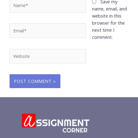
Name*
Save my
name, email, and
website in this
browser for the
Email*
next time I
comment.
Website