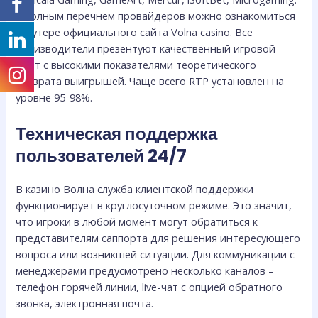
С полным перечнем провайдеров можно ознакомиться
в футере официального сайта Volna casino. Все
производители презентуют качественный игровой
софт с высокими показателями теоретического
возврата выигрышей. Чаще всего RTP установлен на
уровне 95-98%.
Техническая поддержка
пользователей 24/7
В казино Волна служба клиентской поддержки
функционирует в круглосуточном режиме. Это значит,
что игроки в любой момент могут обратиться к
представителям саппорта для решения интересующего
вопроса или возникшей ситуации. Для коммуникации с
менеджерами предусмотрено несколько каналов –
телефон горячей линии, live-чат с опцией обратного
звонка, электронная почта.