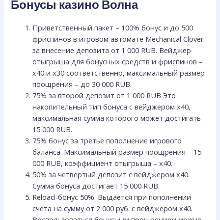
Бонусы казино Волна
Приветственный пакет – 100% бонус и до 500
фриспинов в игровом автомате Mechanical Clover
за внесение депозита от 1 000 RUB. Вейджер
отыгрыша для бонусных средств и фриспинов –
х40 и х30 соответственно, максимальный размер
поощрения – до 30 000 RUB.
75% за второй депозит от 1 000 RUB Это
накопительный тип бонуса с вейджером х40,
максимальная сумма которого может достигать
15 000 RUB.
75% бонус за третье пополнение игрового
баланса. Максимальный размер поощрения – 15
000 RUB, коэффициент отыгрыша – х40.
50% за четвертый депозит с вейджером х40.
Сумма бонуса достигает 15 000 RUB.
Reload-бонус 50%. Выдается при пополнении
счета на сумму от 2 000 руб. с вейджером х40.
Воспользоваться бонусным поощрением можно