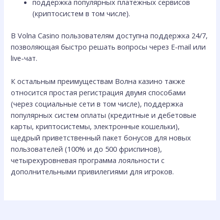
поддержка популярных платежных сервисов
(криптосистем в том числе).
В Volna Casino пользователям доступна поддержка 24/7,
позволяющая быстро решать вопросы через E-mail или
live-чат.
К остальным преимуществам Волна казино также
относится простая регистрация двумя способами
(через социальные сети в том числе), поддержка
популярных систем оплаты (кредитные и дебетовые
карты, криптосистемы, электронные кошельки),
щедрый приветственный пакет бонусов для новых
пользователей (100% и до 500 фриспинов),
четырехуровневая программа лояльности с
дополнительными привилегиями для игроков.