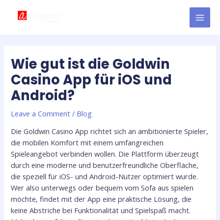
Skip
Post
MAI
to
navigation
MEN
content
Wie gut ist die Goldwin
Casino App für iOS und
Android?
Leave a Comment
/
Blog
Die Goldwin Casino App richtet sich an ambitionierte Spieler,
die mobilen Komfort mit einem umfangreichen
Spieleangebot verbinden wollen. Die Plattform überzeugt
durch eine moderne und benutzerfreundliche Oberfläche,
die speziell für iOS- und Android-Nutzer optimiert wurde.
Wer also unterwegs oder bequem vom Sofa aus spielen
möchte, findet mit der App eine praktische Lösung, die
keine Abstriche bei Funktionalität und Spielspaß macht.