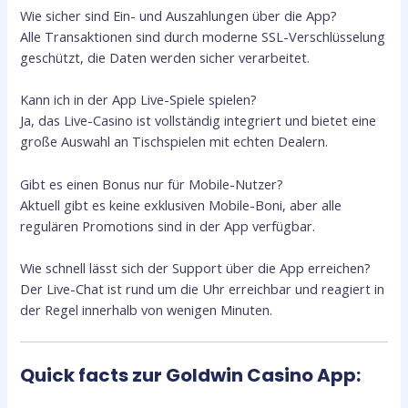
Wie sicher sind Ein- und Auszahlungen über die App?
Alle Transaktionen sind durch moderne SSL-Verschlüsselung
geschützt, die Daten werden sicher verarbeitet.
Kann ich in der App Live-Spiele spielen?
Ja, das Live-Casino ist vollständig integriert und bietet eine
große Auswahl an Tischspielen mit echten Dealern.
Gibt es einen Bonus nur für Mobile-Nutzer?
Aktuell gibt es keine exklusiven Mobile-Boni, aber alle
regulären Promotions sind in der App verfügbar.
Wie schnell lässt sich der Support über die App erreichen?
Der Live-Chat ist rund um die Uhr erreichbar und reagiert in
der Regel innerhalb von wenigen Minuten.
Quick facts zur Goldwin Casino App: