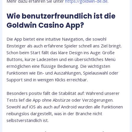
Mehr dazu erfahren Sie unter
https://goldwin-de.de
.
Wie benutzerfreundlich ist die
Goldwin Casino App?
Die App bietet eine intuitive Navigation, die sowohl
Einsteiger als auch erfahrene Spieler schnell ans Ziel bringt.
Schon beim Start fällt das klare Design ins Auge: Große
Buttons, kurze Ladezeiten und ein übersichtliches Menü
ermöglichen eine flüssige Bedienung. Die wichtigsten
Funktionen wie Ein- und Auszahlungen, Spielauswahl oder
Support sind in wenigen Klicks erreichbar.
Besonders positiv fällt die Stabilität auf: Während unserer
Tests lief die App ohne Abstürze oder Verzögerungen.
Sowohl auf iOS als auch auf Android wurden alle Funktionen
reibungslos dargestellt, was in der Branche nicht
selbstverständlich ist.