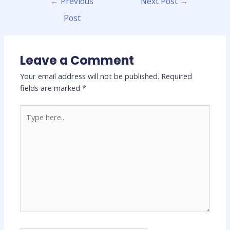
←
Previous
Next Post
→
Post
Leave a Comment
Your email address will not be published.
Required
fields are marked
*
Type
here..