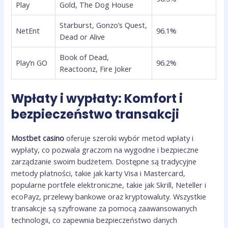
Play
Gold, The Dog House
Starburst, Gonzo’s Quest,
NetEnt
96.1%
Dead or Alive
Book of Dead,
Play’n GO
96.2%
Reactoonz, Fire Joker
Wpłaty i wypłaty: Komfort i
bezpieczeństwo transakcji
Mostbet casino
oferuje szeroki wybór metod wpłaty i
wypłaty, co pozwala graczom na wygodne i bezpieczne
zarządzanie swoim budżetem. Dostępne są tradycyjne
metody płatności, takie jak karty Visa i Mastercard,
popularne portfele elektroniczne, takie jak Skrill, Neteller i
ecoPayz, przelewy bankowe oraz kryptowaluty. Wszystkie
transakcje są szyfrowane za pomocą zaawansowanych
technologii, co zapewnia bezpieczeństwo danych