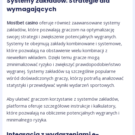
Systemy zakładów: Strategie dla
wymagających
Mostbet casino
oferuje również zaawansowane systemy
zakładów, które pozwalają graczom na optymalizację
swojej strategii i zwiększenie potencjalnych wygranych.
Systemy te obejmują zakłady kombinowane i systemowe,
które pozwalają na obstawienie wielu kombinacji z
niewielkim wkładem. Dzięki temu gracze mogą
zminimalizować ryzyko i zwiększyć prawdopodobieństwo
wygranej. Systemy zakładów są szczególnie popularne
wśród doświadczonych graczy, którzy potrafią analizować
statystyki i przewidywać wyniki wydarzeń sportowych.
Aby ułatwić graczom korzystanie z systemów zakładów,
platforma oferuje szczegółowe instrukcje i kalkulatory,
które pozwalają na obliczenie potencjalnych wygranych i
minimalnego ryzyka.
Integracja z wydarzeniami e-