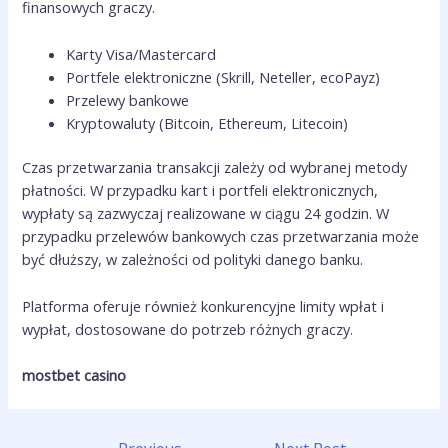
finansowych graczy.
Karty Visa/Mastercard
Portfele elektroniczne (Skrill, Neteller, ecoPayz)
Przelewy bankowe
Kryptowaluty (Bitcoin, Ethereum, Litecoin)
Czas przetwarzania transakcji zależy od wybranej metody
płatności. W przypadku kart i portfeli elektronicznych,
wypłaty są zazwyczaj realizowane w ciągu 24 godzin. W
przypadku przelewów bankowych czas przetwarzania może
być dłuższy, w zależności od polityki danego banku.
Platforma oferuje również konkurencyjne limity wpłat i
wypłat, dostosowane do potrzeb różnych graczy.
mostbet casino